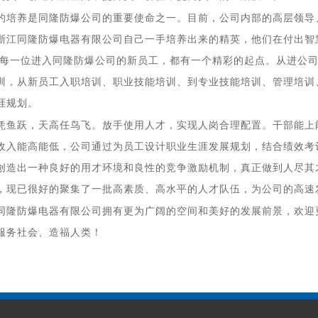
的培养是
同隆防爆
公司的重要使命之一。目前，公司内部的高层领导
浙江同隆防爆电器有限公司
自己一手培养出来的精英，他们在付出智
 每一位进入
同隆防爆
公司的新员工，都有一个精彩的起点。从进公
训，从新员工入职培训、职业技能培训、到专业技能培训、管理培训
涯规划。
凭鱼跃，天高任鸟飞。放手使用人才，实现人岗合理配置。干部能上
收入能高能低，公司通过为员工设计职业生涯发展规划，结合绩效考
创造出一种良好的用才环境和良性的竞争激励机制，真正做到人尽其
，现已很好的聚集了一批高素质、高水平的人才队伍，为公司的高速
同隆防爆电器有限公司
拥有更为广阔的空间和美好的发展前景，欢迎
服务社会、造福人类！