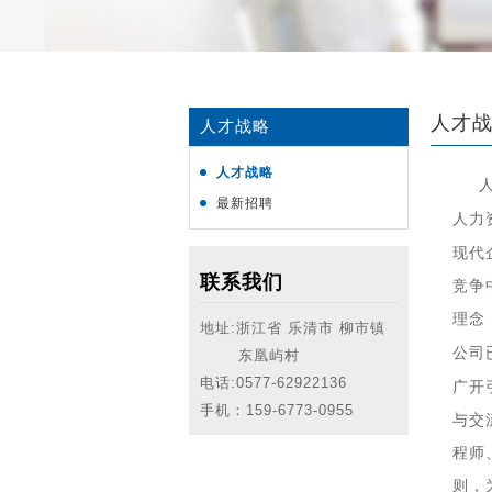
人才
人才战略
人才战略
最新招聘
人力
现代
联系我们
竞争
理念
地址:浙江省 乐清市 柳市镇
公司
东凰屿村
电话:
0577-62922136
广开
手机：159-6773-0955
与交
程师
则，