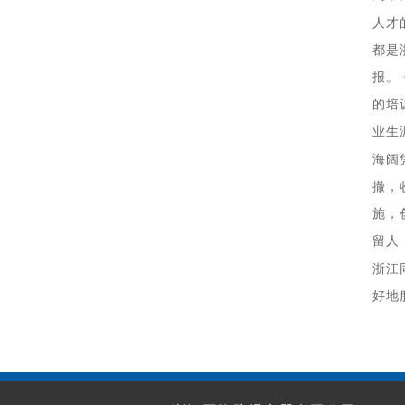
人才
都是
报。
的培
业生
海阔
撤，
施，
留人
浙江
好地