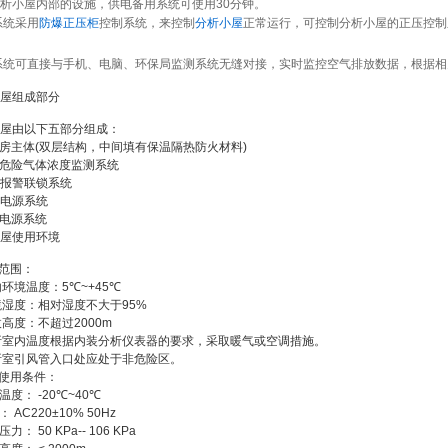
析小屋内部的设施，供电备用系统可使用
30
分钟。
系统采用
防爆正压柜
控制系统，来控制
分析小屋
正常运行，可控制分析小屋的正压控制
系统可直接与手机、电脑、环保局监测系统无缝对接，实时监控空气排放数据，根据相
屋组成部分
屋由以下五部分组成：
房主体
(
双层结构，中间填有保温隔热防火材料
)
危险气体浓度监测系统
报警联锁系统
电源系统
电源系统
屋使用环境
范围：
内环境
温度：
5
℃
~+45
℃
境湿度：相对湿度不大于
95%
拔高度：不超过
2000m
析室内温度根据内装分析仪表器的要求，采取暖气或空调措施。
析室引风管入口处应处于非危险区。
使用条件：
温度：
-20
℃
~40
℃
源：
AC220
±
10% 50Hz
气压力：
50 KPa-- 106 KPa