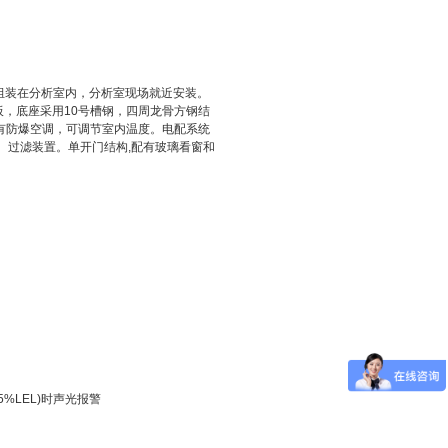
组装在分析室内，分析室现场就近安装。
板，底座采用
10
号槽钢，四周龙骨方钢结
有防爆空调，可调节室内温度。电配系统
、过滤装置。单开门结构
,
配有玻璃看窗和
5%LEL)
时声光报警