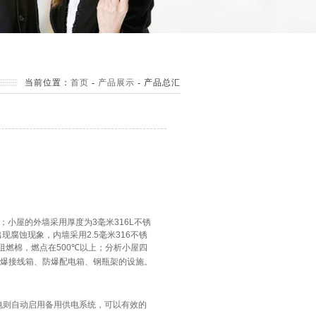
当前位置：
首页
-
产品展示
-
产品总汇
；小屋的外墙采用厚度为
3
毫米
316L
不锈
出现腐蚀现象，内墙采用
2.5
毫米
316
不锈
阻
燃棉，燃点在
500
℃
以上；分析小屋四
爆接线箱、防爆配电箱、钢瓶架的设施。
电则自动启用备用供电系统，可以有效的