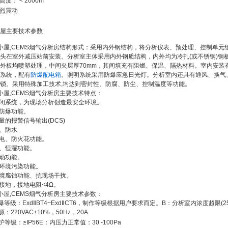
拔高度：
< 2000m
烈震动
屋主要技术参数
小屋
,CEMS
烟气分析房结构形式：采用内外钢结构，将分析仪表、预处理、控制单元
头在室外减压站前安装。分析室主体采用内外钢质结构，内外均为冷扎
(
或不锈钢
)
钢
外板均喷塑处理，中间夹层厚
70mm
，其间填充有阻燃、保温、隔热材料。室内安装
系统，配有
防爆配电箱
。照明系统采用防爆应急日光灯。分析室内还具有通风、换气
锁。采用特殊加工技术
,
均达到密封性、防腐、防尘、控制温度等功能。
小屋
,CEMS
烟气分析房主要技术特点：
闭系统，为现场分析创造最安全环境。
防爆功能。
量的报警信号输出
(DCS)
、防水
电、防火花功能。
、恒湿功能。
动功能。
环境污染功能。
境腐蚀功能、抗现场干扰。
接地，接地
电阻
<4
Ω
。
小屋
,CEMS
烟气分析房主要技术参数：
爆
等级：
Exd
Ⅱ
BT4~Exd
Ⅱ
CT6
，制作等级根据用户要求而定。
B
：分析室内浓度超限
(2
源：
220VAC
±
10%
，
50Hz
，
20A
护等级：
≥
IP56E
：内压力正常值：
30 -100Pa