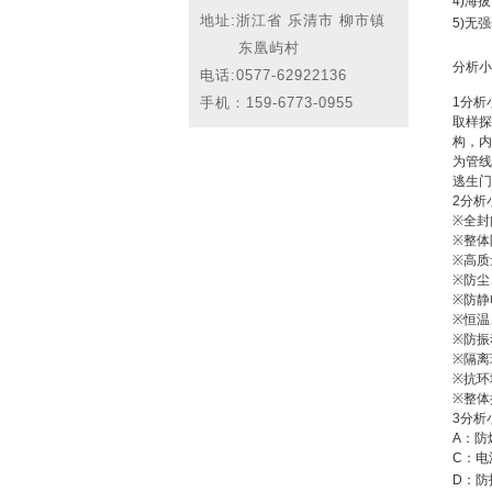
4)
海
地址:浙江省 乐清市 柳市镇
5)
无强
东凰屿村
分析小
电话:
0577-62922136
手机：159-6773-0955
1
分析
取样探
构，内
为管线
逃生门
2
分析
※
全封
※
整体
※
高质
※
防尘
※
防静
※
恒温
※
防振
※
隔离
※
抗环
※
整体
3
分析
A
：防
C
：电
D
：防