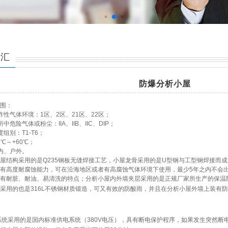
总汇
防爆分析小屋
围：
炸性气体环境：1区、2区、21区、22区；
所中危险气体或粉尘：IIA、IIB、IIC、DIP；
度组别：T1-T6；
0℃～+60℃；
内、户外。
屋结构采用的是
Q235
钢板无缝焊接工艺，小屋龙骨采用的是
U
型钢与工型钢焊接而成
有高度耐腐蚀能力，可在沿海地区或者有高腐蚀气体环境下使用，最少
5
年之内不会
有耐脏、耐油、易清洗的特点；分析小屋内外墙夹层采用的是正规厂家所生产的保温
采用的也是
316L
不锈钢材质锻造，可又有效的防酸雨，并且在分析小屋外墙上装有防
系统采用的是国内标准供电系统（
380V
电压），具有断电保护程序，如果发生突然断