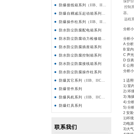
保护分
防爆接线箱系列（IIB、IIC、IIe、DIP）级
控制
器。
防爆自耦减压起动箱系列（IIB、IIC、DIP）级
远程
防爆操作柱系列（IIB、IIC、DIP）级
分析小
防水防尘防腐配电箱系列
防水防尘防腐动力检修箱系列
分析小
A
分析
防水防尘防腐插座箱系列
B
室内
C
声光
防水防尘防腐控制箱系列
D
仪表
防水防尘防腐接线箱系列
E
公用
分析小
防水防尘防腐操作柱系列
防爆其它系列（IIB、IIC、DIP）级
1
适用
1)
室
防爆管件系列
2)
环
3)
海
防爆风机系列（IIB、IIC、DIP）级
4)
分
防爆灯具系列
5)
分
2
安装
1)
环境
2)
电
联系我们
3)
大